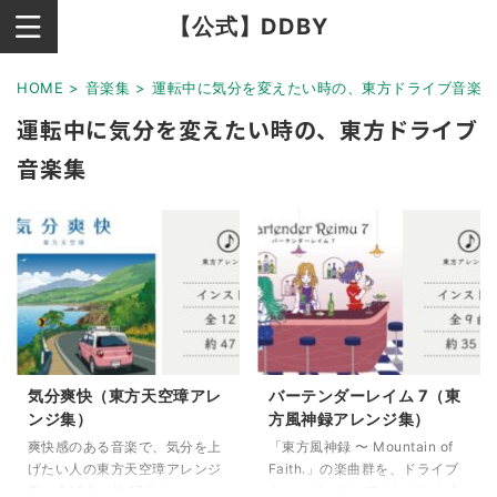
【公式】DDBY
HOME
>
音楽集
>
運転中に気分を変えたい時の、東方ドライブ音楽
運転中に気分を変えたい時の、東方ドライブ
音楽集
気分爽快（東方天空璋アレ
バーテンダーレイム 7（東
ンジ集）
方風神録アレンジ集）
爽快感のある音楽で、気分を上
「東方風神録 〜 Mountain of
げたい人の東方天空璋アレンジ
Faith.」の楽曲群を、ドライブ
集（全12曲／約47分）
ミュージックにアレンジした全