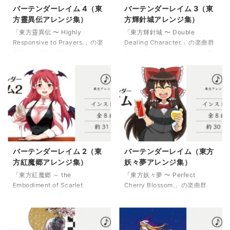
バーテンダーレイム 4（東
バーテンダーレイム 3（東
方靈異伝アレンジ集）
方輝針城アレンジ集）
「東方靈異伝 〜 Highly
「東方輝針城 〜 Double
Responsive to Prayers.」の楽
Dealing Character.」の楽曲群
曲群を、ドライブミュージック
を、ドライブミュージックにア
にアレンジした全8曲／約31
レンジした全8曲／約33分。
分。
バーテンダーレイム 2（東
バーテンダーレイム（東方
方紅魔郷アレンジ集）
妖々夢アレンジ集）
「東方紅魔郷 ～ the
「東方妖々夢 〜 Perfect
Embodiment of Scarlet
Cherry Blossom.」の楽曲群
Devil.」の楽曲群を、ドライブ
を、ドライブミュージックにア
ミュージックにアレンジした全
レンジした全8曲／約30分。
8曲／約31分。