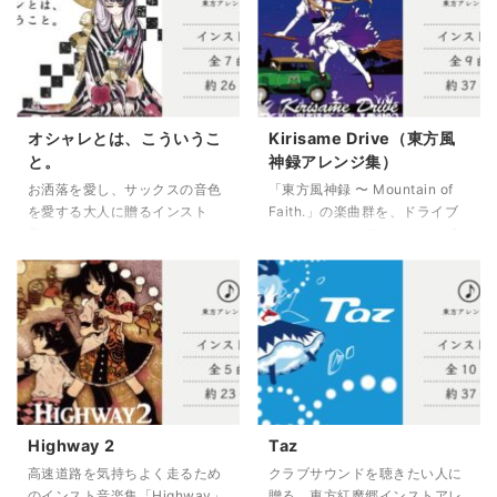
オシャレとは、こういうこ
Kirisame Drive（東方風
と。
神録アレンジ集）
お洒落を愛し、サックスの音色
「東方風神録 〜 Mountain of
を愛する大人に贈るインスト
Faith.」の楽曲群を、ドライブ
集。
ミュージックにアレンジした全
「東方紅魔郷」をスムースにア
9曲／約37分。
レンジした全7曲／約26分。
Highway 2
Taz
高速道路を気持ちよく走るため
クラブサウンドを聴きたい人に
のインスト音楽集「Highway」
贈る、東方紅魔郷インストアレ