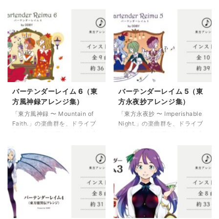
通勤時や通学中などにお役立て
9曲／約35分。
ください。
バーテンダーレイム 6（東
バーテンダーレイム 5（東
方風神録アレンジ集）
方永夜抄アレンジ集）
「東方風神録 〜 Mountain of
「東方永夜抄 〜 Imperishable
Faith.」の楽曲群を、ドライブ
Night.」の楽曲群を、ドライブ
ミュージックにアレンジした全
ミュージックにアレンジした全
9曲／約36分。
10曲／約39分。