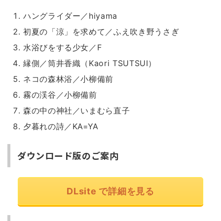
ハングライダー／hiyama
初夏の「涼」を求めて／ふえ吹き野うさぎ
水浴びをする少女／F
縁側／筒井香織（Kaori TSUTSUI）
ネコの森林浴／小柳備前
霧の渓谷／小柳備前
森の中の神社／いまむら直子
夕暮れの詩／KA=YA
ダウンロード版のご案内
DLsite で詳細を見る